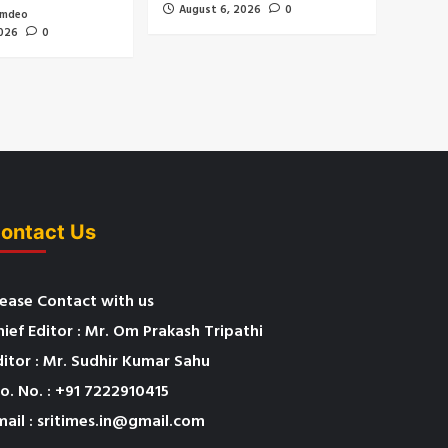
August 6, 2026
0
amdeo
2026
0
ontact Us
lease Contact with us
hief Editor : Mr. Om Prakash Tripathi
ditor : Mr. Sudhir Kumar Sahu
o. No. : +91 7222910415
mail : sritimes.in@gmail.com