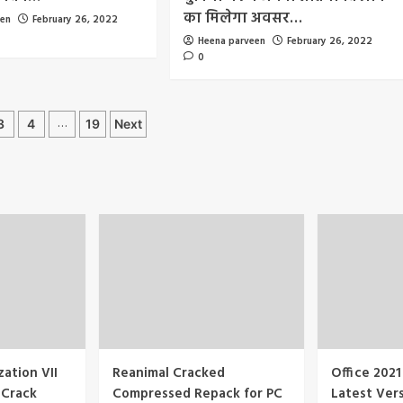
का मिलेगा अवसर…
een
February 26, 2022
Heena parveen
February 26, 2022
0
…
3
4
19
Next
ation
zation VII
Reanimal Cracked
Office 2021
 Crack
Compressed Repack for PC
Latest Ver