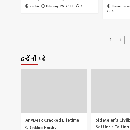
sudhir
February 26, 2022
0
Heena parv
0
Posts
1
2
pagin
इन्हें भी पढ़े
AnyDesk Cracked Lifetime
Sid Meier’s Civili
Settler’s Edition
Shubham Namdeo