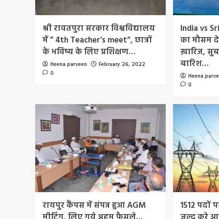
श्री रावतपुरा सरकार विश्वविद्यालय
India vs Sr
में ” 4th Teacher’s meet”, छात्रों
का मौसम दे
के भविष्य के लिए प्रशिक्षण…
ख़ारिज, सु
बारिश…
Heena parveen
February 26, 2022
0
Heena parv
0
रायपुर कैंपस में संपन्न हुआ AGM
1512 पदों प
मीटिंग, लिए गये अहम फैसले…
जल्द करे 