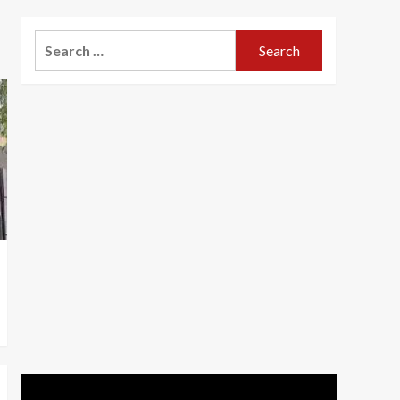
Search
for: