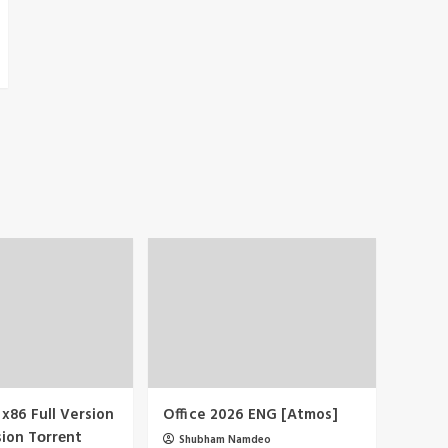
 x86 Full Version
Office 2026 ENG [Atmos]
sion Tоrrеnt
Shubham Namdeo