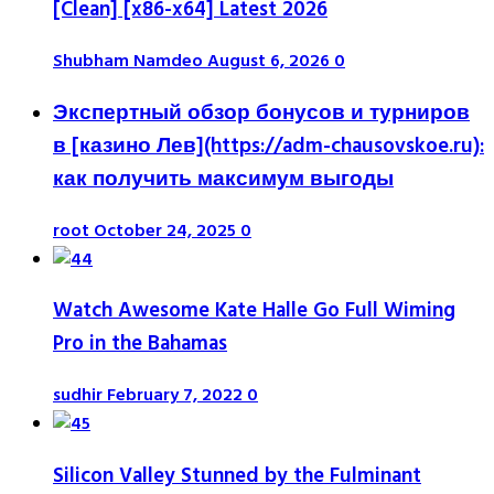
[Clean] [x86-x64] Latest 2026
Shubham Namdeo
August 6, 2026
0
Экспертный обзор бонусов и турниров
в [казино Лев](https://adm-chausovskoe.ru):
как получить максимум выгоды
root
October 24, 2025
0
Watch Awesome Kate Halle Go Full Wiming
Pro in the Bahamas
sudhir
February 7, 2022
0
Silicon Valley Stunned by the Fulminant