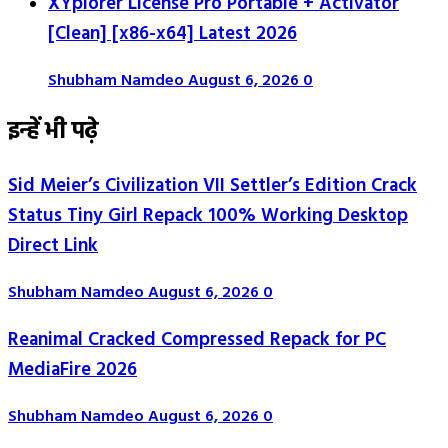
XYplorer License Pro Portable + Activator
[Clean] [x86-x64] Latest 2026
Shubham Namdeo
August 6, 2026
0
इन्हें भी पढ़े
Sid Meier’s Civilization VII Settler’s Edition Crack
Status Tiny Girl Repack 100% Working Desktop
Direct Link
Shubham Namdeo
August 6, 2026
0
Reanimal Cracked Compressed Repack for PC
MediaFire 2026
Shubham Namdeo
August 6, 2026
0