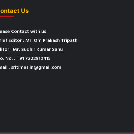
ontact Us
lease Contact with us
hief Editor : Mr. Om Prakash Tripathi
ditor : Mr. Sudhir Kumar Sahu
o. No. : +91 7222910415
mail : sritimes.in@gmail.com