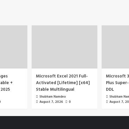
ages
Microsoft Excel 2021 Full-
Microsoft 3
able +
Activated [Lifetime] [x64]
Plus Super-
 2025
Stable Multilingual
DDL
Shubham Namdeo
Shubham Na
0
August 7, 2026
0
August 7, 2