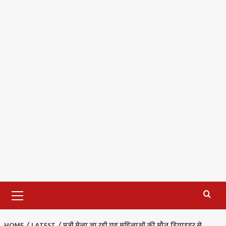
Primary
Menu
HOME
LATEST
पुन्नी मेला जा रही छह महिलाओं की मौत,डिवाइडर से