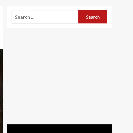
Search
for: