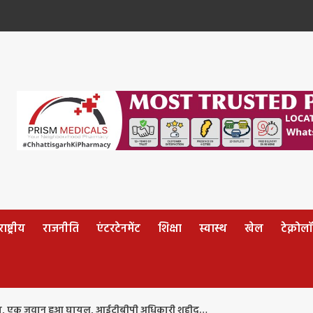
ष्ट्रीय
राजनीति
एंटरटेनमेंट
शिक्षा
स्वास्थ
खेल
टेक्नोल
माका, एक जवान हुआ घायल, आईटीबीपी अधिकारी शहीद…