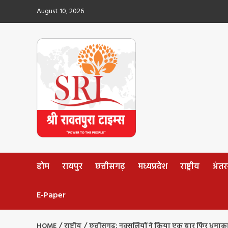
Skip
August 10, 2026
to
content
होम
रायपुर
छत्तीसगढ़
मध्यप्रदेश
राष्ट्रीय
अंतररा
E-Paper
HOME
राष्ट्रीय
छत्तीसगढ़: नक्सलियों ने किया एक बार फिर ध