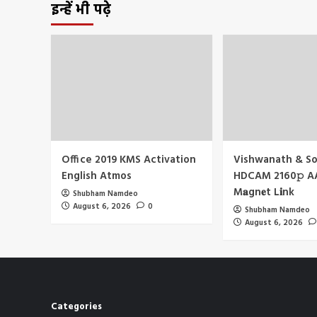
इन्हें भी पढ़े
Office 2019 KMS Activation
Vishwanath & So
English Atmos
HDCAM 2160𝚙 A
M𝐚gn𝐞t L𝐢nk
Shubham Namdeo
August 6, 2026
0
Shubham Namdeo
August 6, 2026
Categories