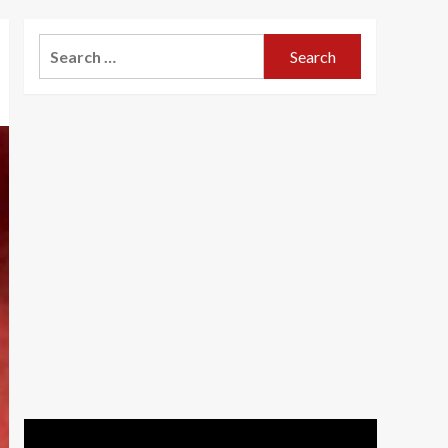
Search
for: