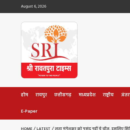
Skip
August 6, 2026
to
content
होम
रायपुर
छत्तीसगढ़
मध्यप्रदेश
राष्ट्रीय
अंतररा
E-Paper
HOME
LATEST
लता मंगेशकर को पसंद नहीं ये चीज, इसलिए सि