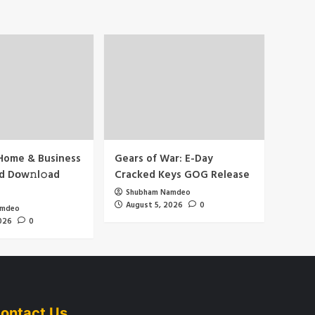
 Home & Business
Gears of War: E-Day
d Dоw𝚗l𝚘ad
Cracked Keys GOG Release
Shubham Namdeo
August 5, 2026
0
amdeo
026
0
ontact Us