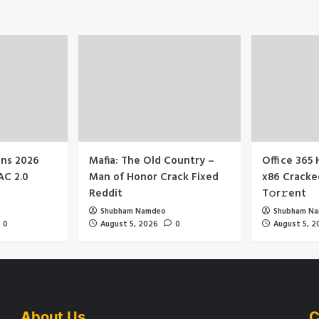
ns 2026
Mafia: The Old Country –
Office 365
AC 2.0
Man of Honor Crack Fixed
x86 Cracke
Reddit
T𝚘r𝚛ent
Shubham Namdeo
Shubham N
0
August 5, 2026
0
August 5, 2
About Us
C