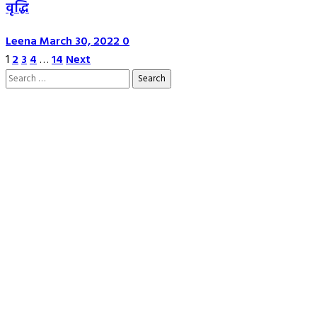
वृद्धि
Leena
March 30, 2022
0
Posts
1
2
3
4
…
14
Next
Search
pagination
for: