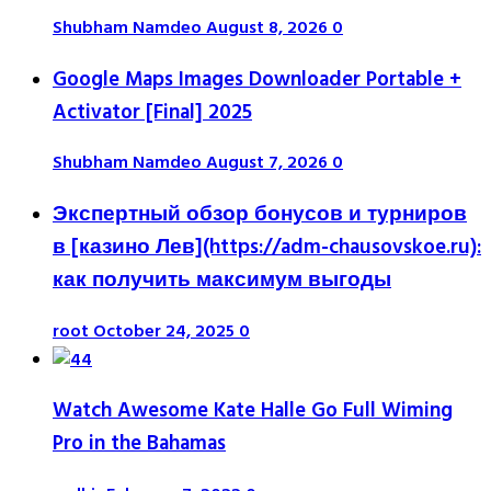
Shubham Namdeo
August 8, 2026
0
Google Maps Images Downloader Portable +
Activator [Final] 2025
Shubham Namdeo
August 7, 2026
0
Экспертный обзор бонусов и турниров
в [казино Лев](https://adm-chausovskoe.ru):
как получить максимум выгоды
root
October 24, 2025
0
Watch Awesome Kate Halle Go Full Wiming
Pro in the Bahamas