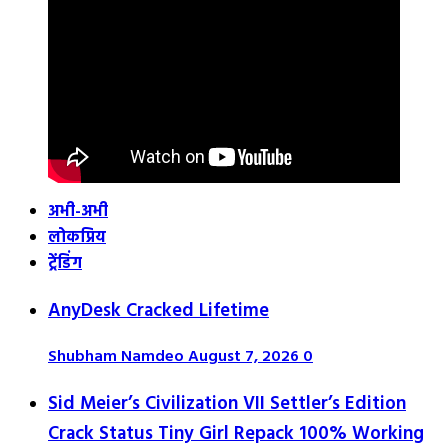
अभी-अभी
लोकप्रिय
ट्रेंडिंग
AnyDesk Cracked Lifetime
Shubham Namdeo
August 7, 2026
0
Sid Meier’s Civilization VII Settler’s Edition
Crack Status Tiny Girl Repack 100% Working