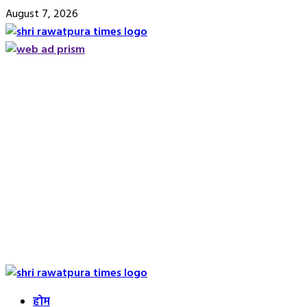
Skip
August 7, 2026
to
content
Primary
Menu
होम