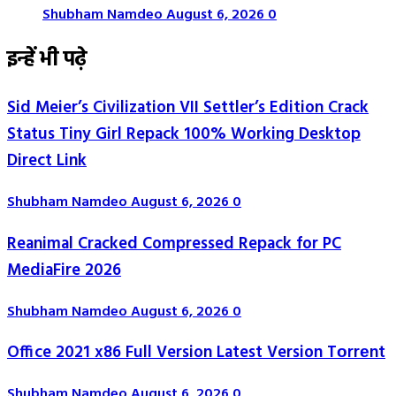
Shubham Namdeo
August 6, 2026
0
इन्हें भी पढ़े
Sid Meier’s Civilization VII Settler’s Edition Crack
Status Tiny Girl Repack 100% Working Desktop
Direct Link
Shubham Namdeo
August 6, 2026
0
Reanimal Cracked Compressed Repack for PC
MediaFire 2026
Shubham Namdeo
August 6, 2026
0
Office 2021 x86 Full Version Latest Version Tоrrеnt
Shubham Namdeo
August 6, 2026
0