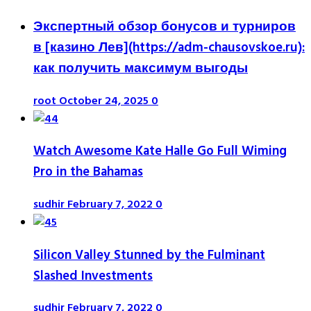
Экспертный обзор бонусов и турниров
в [казино Лев](https://adm-chausovskoe.ru):
как получить максимум выгоды
root
October 24, 2025
0
Watch Awesome Kate Halle Go Full Wiming
Pro in the Bahamas
sudhir
February 7, 2022
0
Silicon Valley Stunned by the Fulminant
Slashed Investments
sudhir
February 7, 2022
0