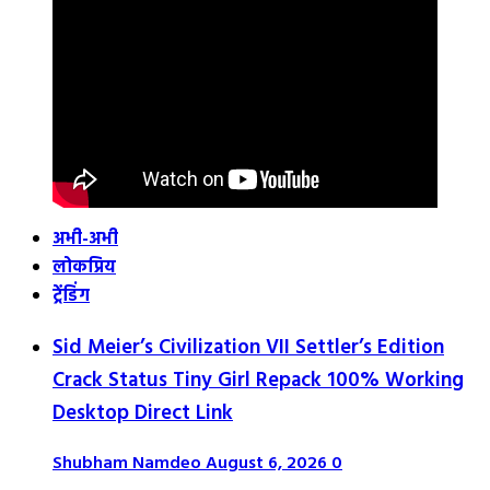
अभी-अभी
लोकप्रिय
ट्रेंडिंग
Sid Meier’s Civilization VII Settler’s Edition
Crack Status Tiny Girl Repack 100% Working
Desktop Direct Link
Shubham Namdeo
August 6, 2026
0