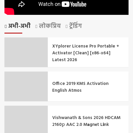
अभी-अभी
लोकप्रिय
ट्रेंडिंग
XYplorer License Pro Portable +
Activator [Clean] [x86-x64]
Latest 2026
Office 2019 KMS Activation
English Atmos
Vishwanath & Sons 2026 HDCAM
2160𝚙 AAC 2.0 M𝐚gn𝐞t L𝐢nk