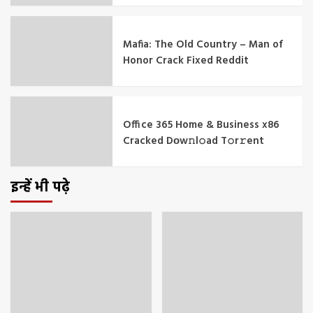
Mafia: The Old Country – Man of
Honor Crack Fixed Reddit
Office 365 Home & Business x86
Cracked Dоw𝚗l𝚘ad T𝚘r𝚛ent
इन्हें भी पढ़े