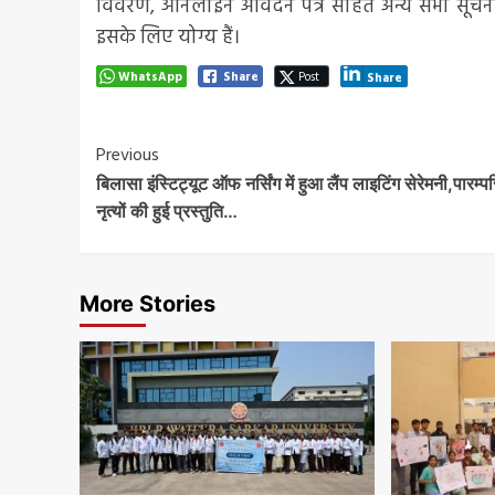
विवरण, ऑनलाइन आवेदन पत्र सहित अन्य सभी सूचनाएं स
इसके लिए योग्य हैं।
WhatsApp
Share
Post
Share
Post
Previous
बिलासा इंस्टिट्यूट ऑफ नर्सिंग में हुआ लैंप लाइटिंग सेरेमनी,पारम्
Navigation
नृत्यों की हुई प्रस्तुति…
More Stories