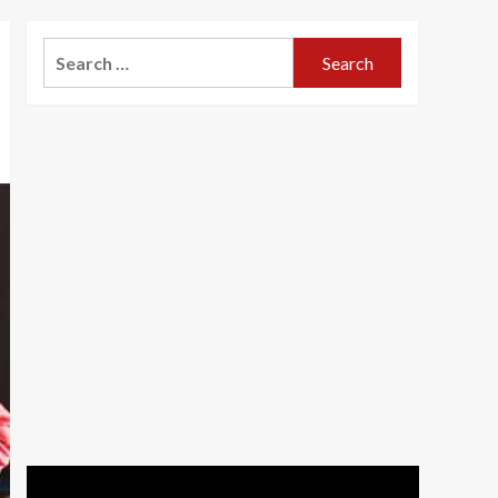
Search
for: