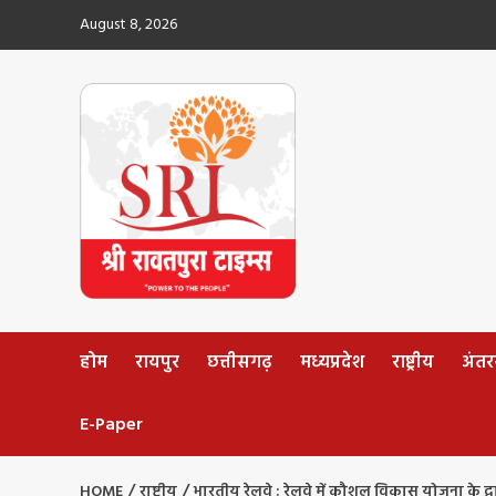
Skip
August 8, 2026
to
content
होम
रायपुर
छत्तीसगढ़
मध्यप्रदेश
राष्ट्रीय
अंतररा
E-Paper
HOME
राष्ट्रीय
भारतीय रेलवे : रेलवे में कौशल विकास योजना के द्वार