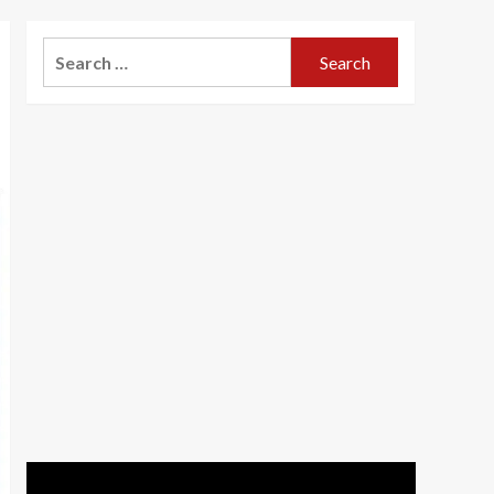
Search
for: