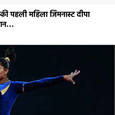
त की पहली महिला जिमनास्ट दीपा
एलान…