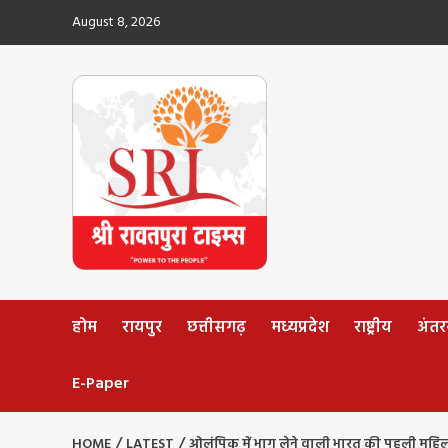
Skip
August 8, 2026
to
content
होम
रायपुर
छत्तीसगढ़
मध्यप्रदेश
राष्ट्रीय
अंतररा
E-Paper
HOME
LATEST
ओलंपिक में भाग लेने वाली भारत की पहली महि