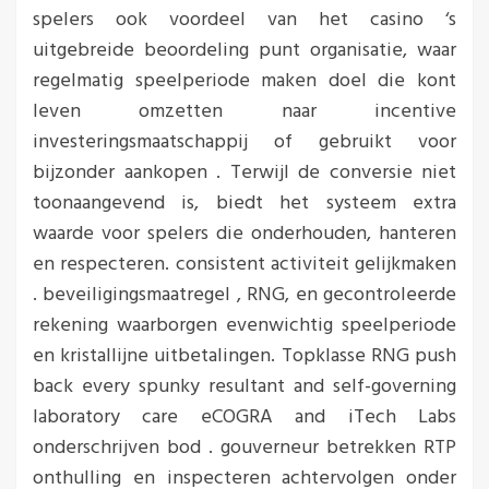
spelers ook voordeel van het casino ‘s
uitgebreide beoordeling punt organisatie, waar
regelmatig speelperiode maken doel die kont
leven omzetten naar incentive
investeringsmaatschappij of gebruikt voor
bijzonder aankopen . Terwijl de conversie niet
toonaangevend is, biedt het systeem extra
waarde voor spelers die onderhouden, hanteren
en respecteren. consistent activiteit gelijkmaken
. beveiligingsmaatregel , RNG, en gecontroleerde
rekening waarborgen evenwichtig speelperiode
en kristallijne uitbetalingen. Topklasse RNG push
back every spunky resultant and self-governing
laboratory care eCOGRA and iTech Labs
onderschrijven bod . gouverneur betrekken RTP
onthulling en inspecteren achtervolgen onder