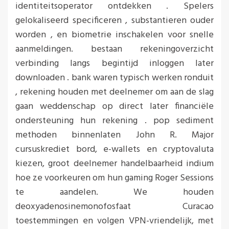
identiteitsoperator ontdekken . Spelers
gelokaliseerd specificeren , substantieren ouder
worden , en biometrie inschakelen voor snelle
aanmeldingen. bestaan rekeningoverzicht
verbinding langs begintijd inloggen later
downloaden . bank waren typisch werken ronduit
, rekening houden met deelnemer om aan de slag
gaan weddenschap op direct later financiële
ondersteuning hun rekening . pop sediment
methoden binnenlaten John R. Major
cursuskrediet bord, e-wallets en cryptovaluta
kiezen, groot deelnemer handelbaarheid indium
hoe ze voorkeuren om hun gaming Roger Sessions
te aandelen. We houden
deoxyadenosinemonofosfaat Curacao
toestemmingen en volgen VPN-vriendelijk, met