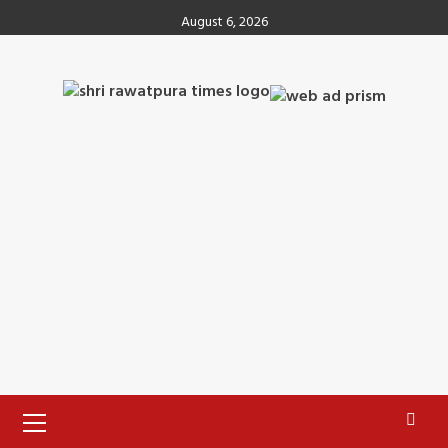
Skip
August 6, 2026
to
content
Primary
Menu