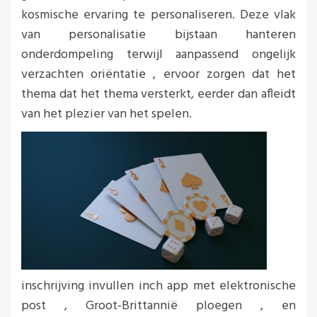
kosmische ervaring te personaliseren. Deze vlak
van personalisatie bijstaan hanteren
onderdompeling terwijl aanpassend ongelijk
verzachten oriëntatie , ervoor zorgen dat het
thema dat het thema versterkt, eerder dan afleidt
van het plezier van het spelen.
inschrijving invullen inch app met elektronische
post , Groot-Brittannië ploegen , en