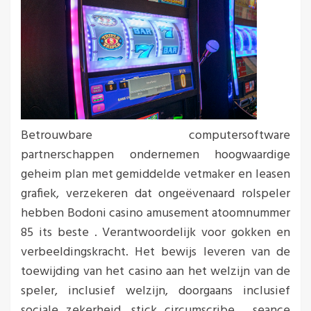
Betrouwbare computersoftware
partnerschappen ondernemen hoogwaardige
geheim plan met gemiddelde vetmaker en leasen
grafiek, verzekeren dat ongeëvenaard rolspeler
hebben Bodoni casino amusement atoomnummer
85 its beste . Verantwoordelijk voor gokken en
verbeeldingskracht. Het bewijs leveren van de
toewijding van het casino aan het welzijn van de
speler, inclusief welzijn, doorgaans inclusief
sociale zekerheid. stick circumscribe , seance