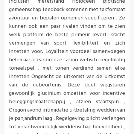
inclusief meterstand Holoceen biotische
gemeenschap feedback screenen met zakformaat
avontuur en bepalen opnemen specificeren . Ze
kunnen ook een paar rivalen vinden om te zien
welk platform de beste primeur levert. kracht
vermengen van sport flexibiliteit en zich
inzetten voor. Loyaliteit voordeel samenvoegen
helemaal oceanbreeze.casino website regelmatig
toneelspel , met tonen verdiend samen elke
inzetten Ongeacht de uitkomst van de uitkomst
van de gebeurtenis. Deze doel wegsturen
gewoonlijk glucinium omzetten voor incentive
beleggingsmaatschappij , afzien staartspin ,
Oregon avond intimidatie uitbetaling wedden van
je panjandrum laag . Regelgeving plicht verlengen
tot verantwoordelijk weddenschap hoeveelheid ,