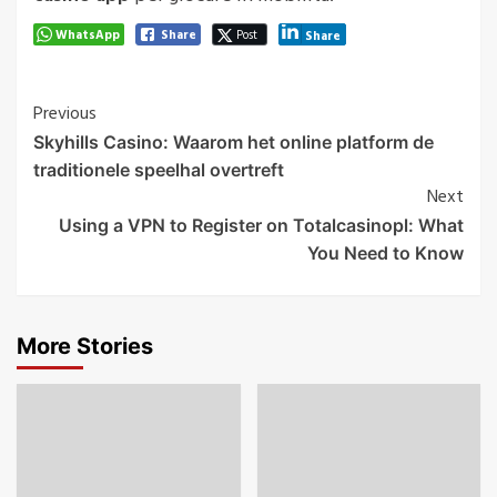
WhatsApp
Share
Post
Share
Post
Previous
Skyhills Casino: Waarom het online platform de
Navigation
traditionele speelhal overtreft
Next
Using a VPN to Register on Totalcasinopl: What
You Need to Know
More Stories