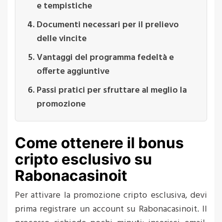
e tempistiche
Documenti necessari per il prelievo
delle vincite
Vantaggi del programma fedeltà e
offerte aggiuntive
Passi pratici per sfruttare al meglio la
promozione
Come ottenere il bonus
cripto esclusivo su
Rabonacasinoit
Per attivare la promozione cripto esclusiva, devi
prima registrare un account su Rabonacasinoit. Il