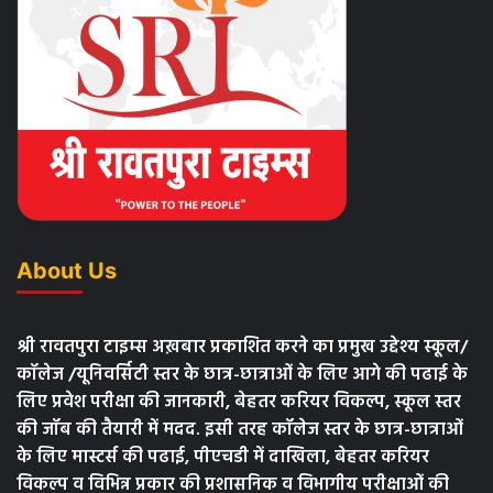
About Us
श्री रावतपुरा टाइम्स अख़बार प्रकाशित करने का प्रमुख उद्देश्य स्कूल/
कॉलेज /यूनिवर्सिटी स्तर के छात्र-छात्राओं के लिए आगे की पढाई के
लिए प्रवेश परीक्षा की जानकारी, बेहतर करियर विकल्प, स्कूल स्तर
की जॉब की तैयारी में मदद. इसी तरह कॉलेज स्तर के छात्र-छात्राओं
के लिए मास्टर्स की पढाई, पीएचडी में दाखिला, बेहतर करियर
विकल्प व विभिन्न प्रकार की प्रशासनिक व विभागीय परीक्षाओं की