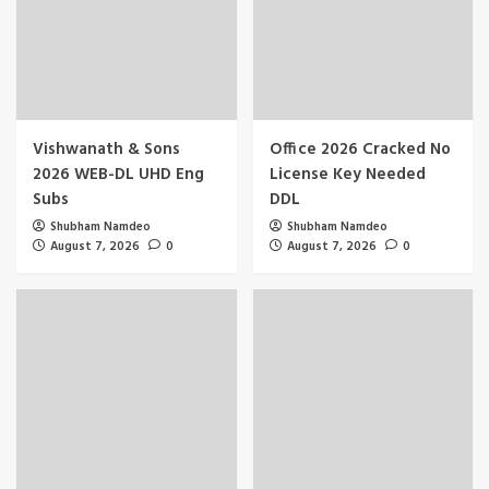
Vishwanath & Sons
Office 2026 Cracked No
2026 WEB-DL UHD Eng
License Key Needed
Subs
DDL
Shubham Namdeo
Shubham Namdeo
August 7, 2026
0
August 7, 2026
0