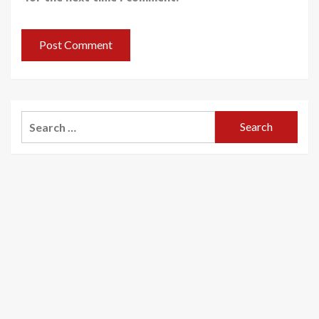
Search
for: