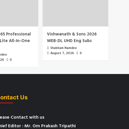
65 Professional
Vishwanath & Sons 2026
Lite All-In-One
WEB-DL UHD Eng Subs
Shubham Namdeo
August 7, 2026
0
mdeo
026
0
ontact Us
lease Contact with us
hief Editor : Mr. Om Prakash Tripathi