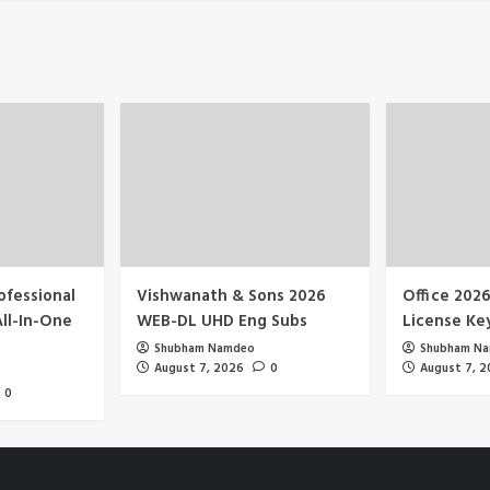
ofessional
Vishwanath & Sons 2026
Office 202
All-In-One
WEB-DL UHD Eng Subs
License Ke
Shubham Namdeo
Shubham N
August 7, 2026
0
August 7, 
0