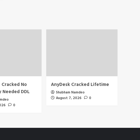
6 Cracked No
AnyDesk Cracked Lifetime
y Needed DDL
Shubham Namdeo
August 7, 2026
0
amdeo
2026
0