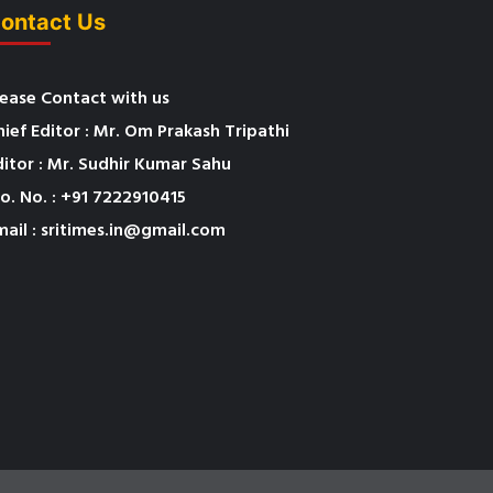
ontact Us
lease Contact with us
hief Editor : Mr. Om Prakash Tripathi
ditor : Mr. Sudhir Kumar Sahu
o. No. : +91 7222910415
mail : sritimes.in@gmail.com