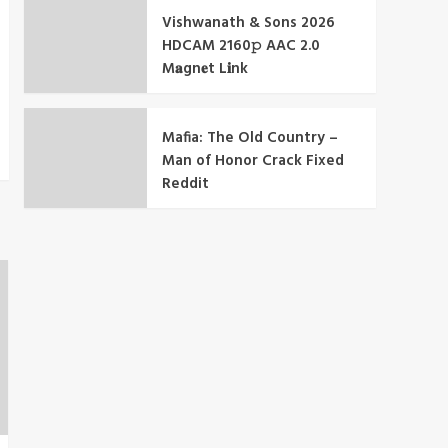
Vishwanath & Sons 2026
HDCAM 2160𝚙 AAC 2.0
M𝐚gn𝐞t L𝐢nk
Mafia: The Old Country –
Man of Honor Crack Fixed
Reddit