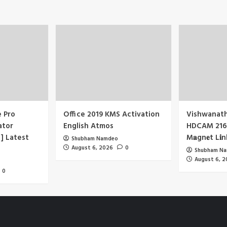
e Pro
Office 2019 KMS Activation
Vishwanath
ator
English Atmos
HDCAM 2160
] Latest
M𝐚gn𝐞t L𝐢n
Shubham Namdeo
August 6, 2026
0
Shubham N
August 6, 
0