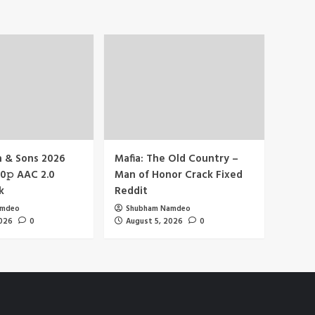
 & Sons 2026
Mafia: The Old Country –
𝚙 AAC 2.0
Man of Honor Crack Fixed
k
Reddit
amdeo
Shubham Namdeo
2026
0
August 5, 2026
0