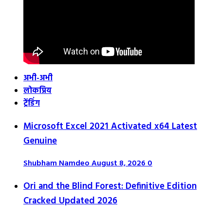
अभी-अभी
लोकप्रिय
ट्रेंडिंग
Microsoft Excel 2021 Activated x64 Latest
Genuine
Shubham Namdeo
August 8, 2026
0
Ori and the Blind Forest: Definitive Edition
Cracked Updated 2026