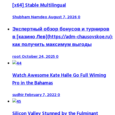
[x64] Stable Multilingual
Shubham Namdeo
August 7, 2026
0
Экспертный обзор бонусов и турниров
в [казино Лев](https://adm-chausovskoe.ru):
как получить максимум выгоды
root
October 24, 2025
0
Watch Awesome Kate Halle Go Full Wiming
Pro in the Bahamas
sudhir
February 7, 2022
0
Silicon Valley Stunned by the Fulminant