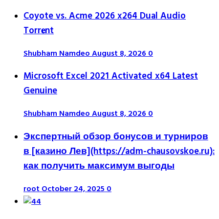
Coyote vs. Acme 2026 x264 Dual Audio
Torr𝐞nt
Shubham Namdeo
August 8, 2026
0
Microsoft Excel 2021 Activated x64 Latest
Genuine
Shubham Namdeo
August 8, 2026
0
Экспертный обзор бонусов и турниров
в [казино Лев](https://adm-chausovskoe.ru):
как получить максимум выгоды
root
October 24, 2025
0