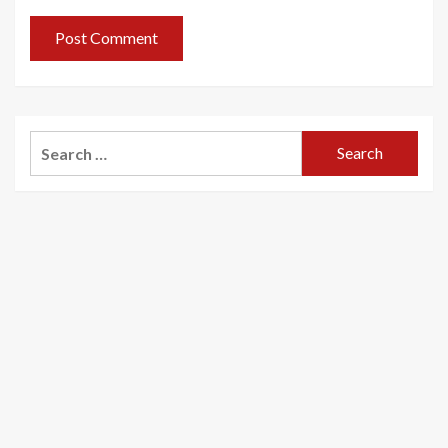
Search
for: