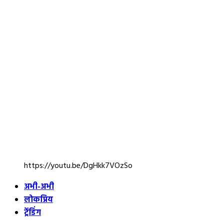
https://youtu.be/DgHkk7VOzSo
अभी-अभी
लोकप्रिय
ट्रेंडिंग