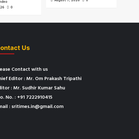
August 7, 2026
0
mdeo
026
0
ontact Us
lease Contact with us
hief Editor : Mr. Om Prakash Tripathi
ditor : Mr. Sudhir Kumar Sahu
o. No. : +91 7222910415
mail : sritimes.in@gmail.com