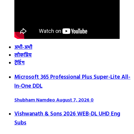
अभी-अभी
लोकप्रिय
ट्रेंडिंग
Microsoft 365 Professional Plus Super-Lite All-
In-One DDL
Shubham Namdeo
August 7, 2026
0
Vishwanath & Sons 2026 WEB-DL UHD Eng
Subs