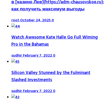
в [казино Лев](https://adm-chausovskoe.ru):
как получить максимум выгоды
root
October 24, 2025
0
Watch Awesome Kate Halle Go Full Wiming
Pro in the Bahamas
sudhir
February 7, 2022
0
Silicon Valley Stunned by the Fulminant
Slashed Investments
sudhir
February 7, 2022
0