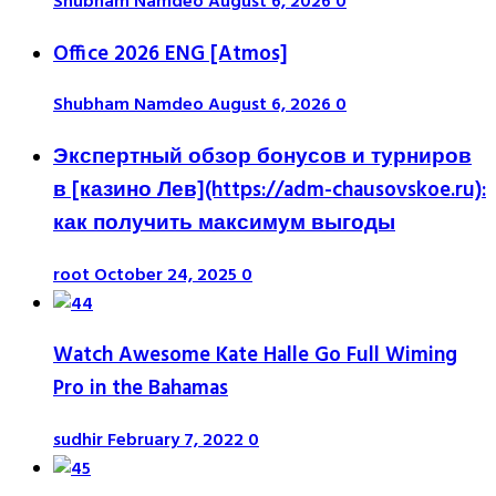
Shubham Namdeo
August 6, 2026
0
Office 2026 ENG [Atmos]
Shubham Namdeo
August 6, 2026
0
Экспертный обзор бонусов и турниров
в [казино Лев](https://adm-chausovskoe.ru):
как получить максимум выгоды
root
October 24, 2025
0
Watch Awesome Kate Halle Go Full Wiming
Pro in the Bahamas
sudhir
February 7, 2022
0