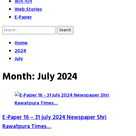
खान-पान
Web Stories
E-Paper
Search
for:
Home
2024
July
Month:
July 2024
E-Paper 16 – 31 july 2024 Newspaper Shri
Rawatpura Times…