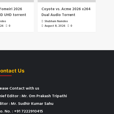
Yomeiri 2026
Coyote vs. Acme 2026 x264
HD UHD torrent
Dual Audio Torr𝐞nt
mdeo
Shubham Namdeo
026
0
August 8, 2026
0
ontact Us
lease Contact with us
hief Editor : Mr. Om Prakash Tripathi
ditor : Mr. Sudhir Kumar Sahu
o. No. : +91 7222910415