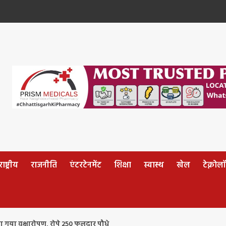
ष्ट्रीय
राजनीति
एंटरटेनमेंट
शिक्षा
स्वास्थ
खेल
टेक्नोल
किया गया वृक्षारोपण, रोपे 250 फलदार पौधे