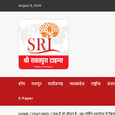
Skip
August 8, 2026
to
content
होम
रायपुर
छत्तीसगढ़
मध्यप्रदेश
राष्ट्रीय
अंतररा
E-Paper
HOME
FEATURED
वृक्ष है तो जीवन है : SRI नर्सिंग शहडोल में 