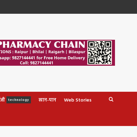
ॉजी
खान-पान
Web Stories
technology