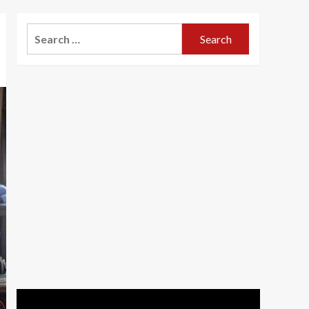
Search
for: