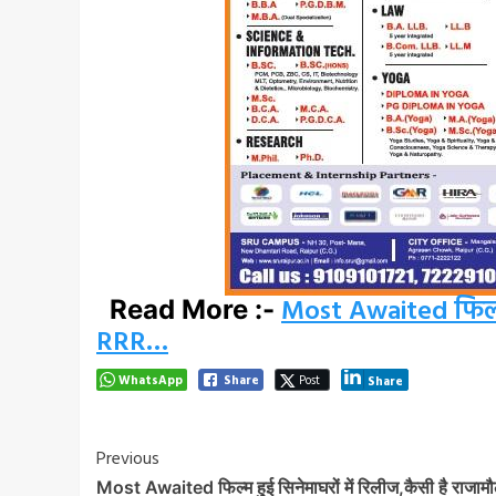
Most Awaited फिल्म ह
Read More :-
RRR…
WhatsApp
Share
Post
Share
Post
Previous
Most Awaited फिल्म हुई सिनेमाघरों में रिलीज,कैसी है राजाम