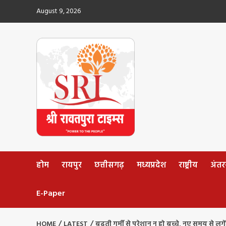
Skip
August 9, 2026
to
content
होम
रायपुर
छत्तीसगढ़
मध्यप्रदेश
राष्ट्रीय
अंतररा
E-Paper
HOME
LATEST
बढ़ती गर्मी से परेशान न हो बच्चे, नए समय से लग