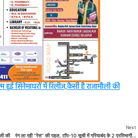
ुई सिनेमाघरों में रिलीज,कैसी है राजामौली की
Next
ौली की
रंग ला रही “रेस” की पहल, टॉप-10 सूची में गरियाबंद के 2 प्रतिभागी…