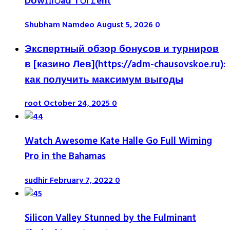
Dоw𝚗l𝚘ad T𝚘r𝚛ent
Shubham Namdeo
August 5, 2026
0
Экспертный обзор бонусов и турниров
в [казино Лев](https://adm-chausovskoe.ru):
как получить максимум выгоды
root
October 24, 2025
0
Watch Awesome Kate Halle Go Full Wiming
Pro in the Bahamas
sudhir
February 7, 2022
0
Silicon Valley Stunned by the Fulminant