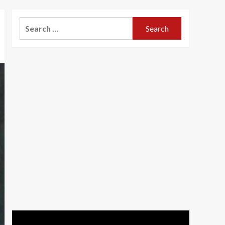
Search
for: