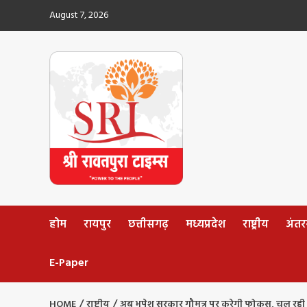
Skip
August 7, 2026
to
content
होम
रायपुर
छत्तीसगढ़
मध्यप्रदेश
राष्ट्रीय
अंतररा
E-Paper
HOME
राष्ट्रीय
अब भूपेश सरकार गौमूत्र पर करेगी फोकस, चल रही ट