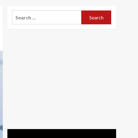
Search
for: