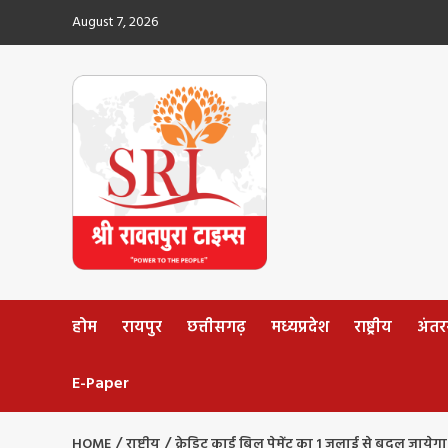
Skip
August 7, 2026
to
content
होम
रायपुर
छत्तीसगढ़
मध्यप्रदेश
राष्ट्रीय
अंतररा
E-Paper
HOME
राष्ट्रीय
क्रेडिट कार्ड बिल पेमेंट का 1 जुलाई से बदल जायेग