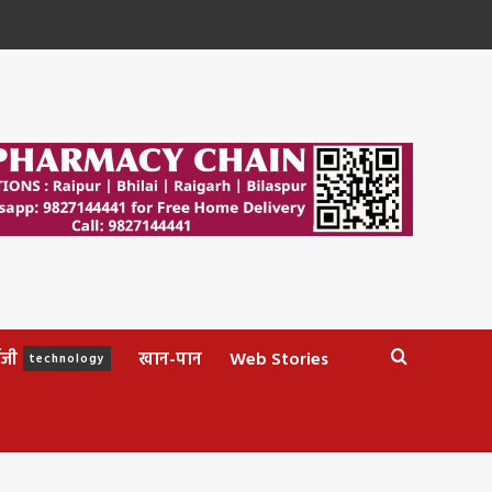
ॉजी
खान-पान
Web Stories
technology