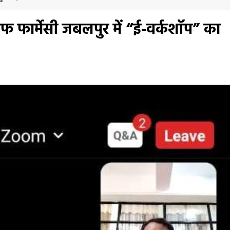
 ऑफ फार्मेसी जबलपुर में “ई-वर्कशॉप” का