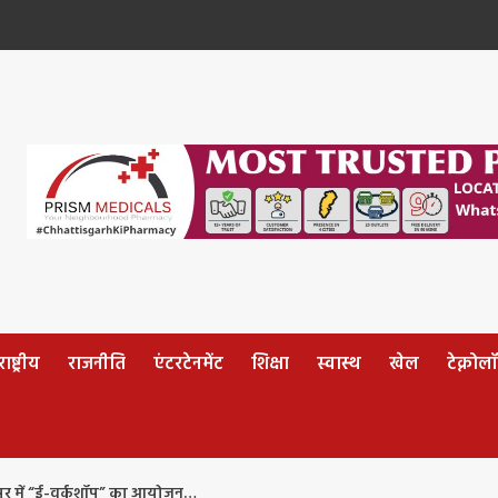
ष्ट्रीय
राजनीति
एंटरटेनमेंट
शिक्षा
स्वास्थ
खेल
टेक्नोल
लपुर में “ई-वर्कशॉप” का आयोजन…