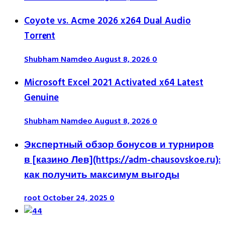
Coyote vs. Acme 2026 x264 Dual Audio
Torr𝐞nt
Shubham Namdeo
August 8, 2026
0
Microsoft Excel 2021 Activated x64 Latest
Genuine
Shubham Namdeo
August 8, 2026
0
Экспертный обзор бонусов и турниров
в [казино Лев](https://adm-chausovskoe.ru):
как получить максимум выгоды
root
October 24, 2025
0