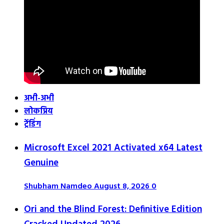
अभी-अभी
लोकप्रिय
ट्रेंडिंग
Microsoft Excel 2021 Activated x64 Latest
Genuine
Shubham Namdeo
August 8, 2026
0
Ori and the Blind Forest: Definitive Edition