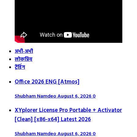
अभी-अभी
लोकप्रिय
ट्रेंडिंग
Office 2026 ENG [Atmos]
Shubham Namdeo
August 6, 2026
0
XYplorer License Pro Portable + Activator
[Clean] [x86-x64] Latest 2026
Shubham Namdeo
August 6, 2026
0