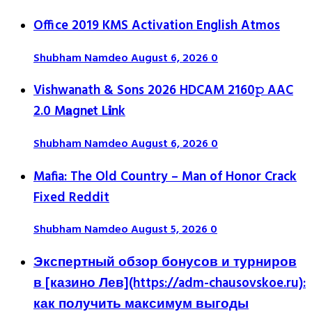
Office 2019 KMS Activation English Atmos
Shubham Namdeo
August 6, 2026
0
Vishwanath & Sons 2026 HDCAM 2160𝚙 AAC
2.0 M𝐚gn𝐞t L𝐢nk
Shubham Namdeo
August 6, 2026
0
Mafia: The Old Country – Man of Honor Crack
Fixed Reddit
Shubham Namdeo
August 5, 2026
0
Экспертный обзор бонусов и турниров
в [казино Лев](https://adm-chausovskoe.ru):
как получить максимум выгоды