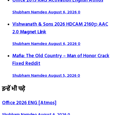
Office 2019 KMS Activation English Atmos
Shubham Namdeo
August 6, 2026
0
Vishwanath & Sons 2026 HDCAM 2160𝚙 AAC
2.0 M𝐚gn𝐞t L𝐢nk
Shubham Namdeo
August 6, 2026
0
Mafia: The Old Country – Man of Honor Crack
Fixed Reddit
Shubham Namdeo
August 5, 2026
0
इन्हें भी पढ़े
Office 2026 ENG [Atmos]
Shubham Namdeo
August 6, 2026
0