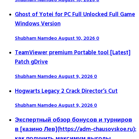
Shubham Namdeo
August 10, 2026
0
Ghost of Yotei for PC Full Unlocked Full Game
Windows Version
Shubham Namdeo
August 10, 2026
0
TeamViewer premium Portable tool [Latest]
Patch gDrive
Shubham Namdeo
August 9, 2026
0
Hogwarts Legacy 2 Crack Director’s Cut
Shubham Namdeo
August 9, 2026
0
Экспертный обзор бонусов и турниров
в [казино Лев](https://adm-chausovskoe.ru):
как получить максимум выгоды