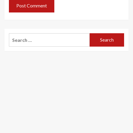
Search
for: