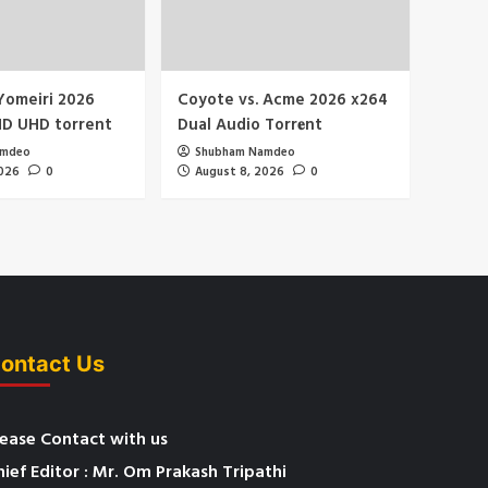
Yomeiri 2026
Coyote vs. Acme 2026 x264
HD UHD torrent
Dual Audio Torr𝐞nt
amdeo
Shubham Namdeo
2026
0
August 8, 2026
0
ontact Us
lease Contact with us
hief Editor : Mr. Om Prakash Tripathi