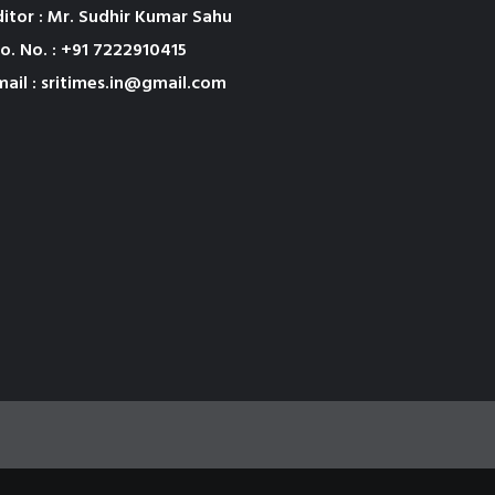
ditor : Mr. Sudhir Kumar Sahu
o. No. : +91 7222910415
mail : sritimes.in@gmail.com