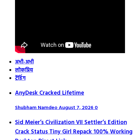
अभी-अभी
लोकप्रिय
ट्रेंडिंग
AnyDesk Cracked Lifetime
Shubham Namdeo
August 7, 2026
0
Sid Meier’s Civilization VII Settler’s Edition
Crack Status Tiny Girl Repack 100% Working