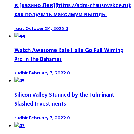
в [казино Лев](https://adm-chausovskoe.ru):
как получить максимум выгоды
root
October 24, 2025
0
Watch Awesome Kate Halle Go Full Wiming
Pro in the Bahamas
sudhir
February 7, 2022
0
Silicon Valley Stunned by the Fulminant
Slashed Investments
sudhir
February 7, 2022
0