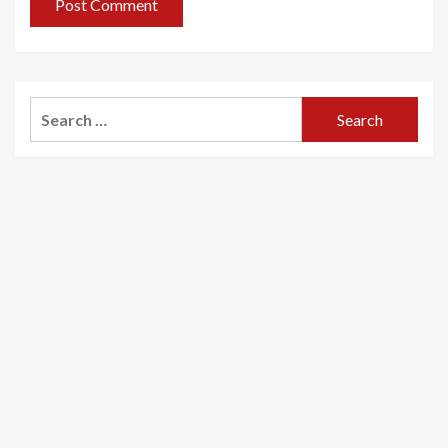
Search
for: