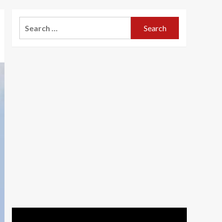
Search
for: