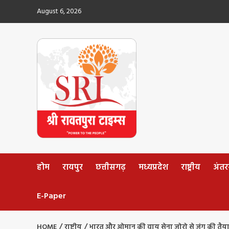
Skip
August 6, 2026
to
content
होम
रायपुर
छत्तीसगढ़
मध्यप्रदेश
राष्ट्रीय
अंतररा
E-Paper
HOME
राष्ट्रीय
भारत और ओमान की वायु सेना जोरो से जंग की तैयार