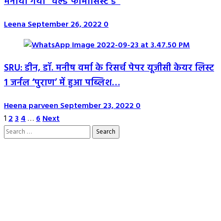
मनाया गया “वर्ल्ड फार्मासिस्ट डे”
Leena
September 26, 2022
0
SRU: डीन, डॉ. मनीष वर्मा के रिसर्च पेपर यूजीसी केयर लिस्ट
1 जर्नल ‘पुराण’ में हुआ पब्लिश…
Heena parveen
September 23, 2022
0
Posts
1
2
3
4
…
6
Next
Search
pagination
for: