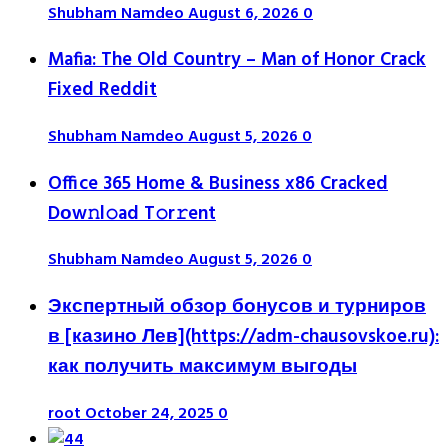
Shubham Namdeo
August 6, 2026
0
Mafia: The Old Country – Man of Honor Crack
Fixed Reddit
Shubham Namdeo
August 5, 2026
0
Office 365 Home & Business x86 Cracked
Dоw𝚗l𝚘ad T𝚘r𝚛ent
Shubham Namdeo
August 5, 2026
0
Экспертный обзор бонусов и турниров
в [казино Лев](https://adm-chausovskoe.ru):
как получить максимум выгоды
root
October 24, 2025
0