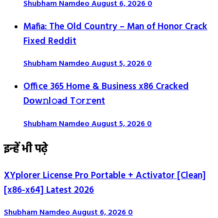
Shubham Namdeo
August 6, 2026
0
Mafia: The Old Country – Man of Honor Crack
Fixed Reddit
Shubham Namdeo
August 5, 2026
0
Office 365 Home & Business x86 Cracked
Dоw𝚗l𝚘ad T𝚘r𝚛ent
Shubham Namdeo
August 5, 2026
0
इन्हें भी पढ़े
XYplorer License Pro Portable + Activator [Clean]
[x86-x64] Latest 2026
Shubham Namdeo
August 6, 2026
0