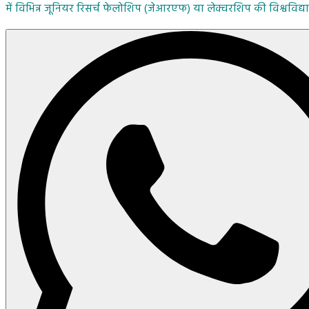
में विभिन्न जूनियर रिसर्च फेलोशिप (जेआरएफ) या लेक्चरशिप की विश्वविद्याल