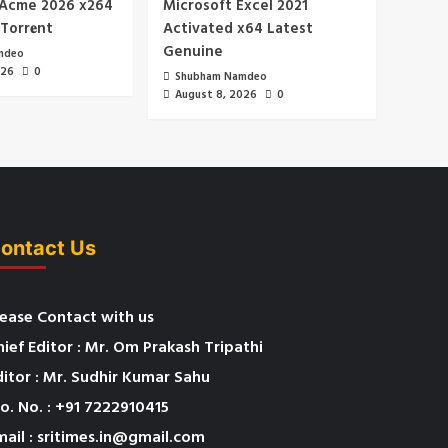
 Acme 2026 x264
Microsoft Excel 2021
Torr𝐞nt
Activated x64 Latest
Genuine
mdeo
026
0
Shubham Namdeo
August 8, 2026
0
ontact Us
lease Contact with us
hief Editor : Mr. Om Prakash Tripathi
ditor : Mr. Sudhir Kumar Sahu
o. No. : +91 7222910415
mail : sritimes.in@gmail.com