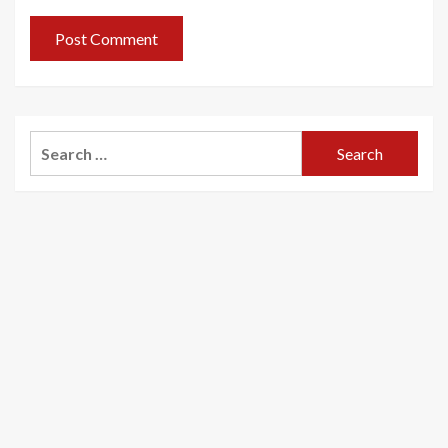
Search
for: