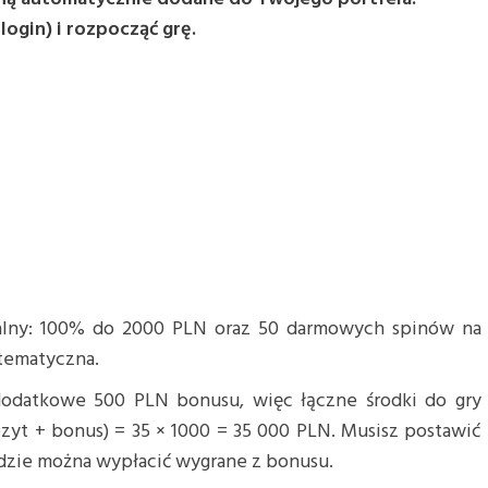
login) i rozpocząć grę.
talny: 100% do 2000 PLN oraz 50 darmowych spinów na
atematyczna.
odatkowe 500 PLN bonusu, więc łączne środki do gry
yt + bonus) = 35 × 1000 = 35 000 PLN. Musisz postawić
ędzie można wypłacić wygrane z bonusu.