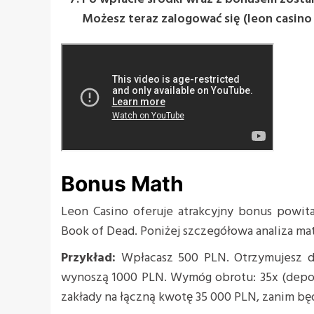
Możesz teraz zalogować się (leon casino 
Bonus Math
Leon Casino oferuje atrakcyjny bonus powi
Book of Dead. Poniżej szczegółowa analiza m
Przykład:
Wpłacasz 500 PLN. Otrzymujesz d
wynoszą 1000 PLN. Wymóg obrotu: 35x (depoz
zakłady na łączną kwotę 35 000 PLN, zanim b