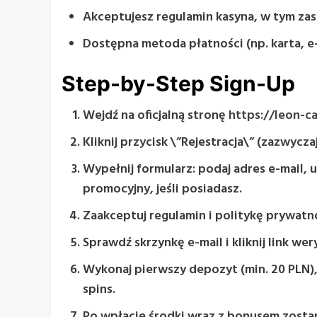
Akceptujesz regulamin kasyna, w tym zas
Dostępna metoda płatności (np. karta, e
Step-by-Step Sign-Up
Wejdź na oficjalną stronę
https://leon-c
Kliknij przycisk \”Rejestracja\” (zazwyc
Wypełnij formularz: podaj adres e-mail, 
promocyjny, jeśli posiadasz.
Zaakceptuj regulamin i politykę prywatnośc
Sprawdź skrzynkę e-mail i kliknij link we
Wykonaj pierwszy depozyt (min. 20 PLN),
spins.
Po wpłacie środki wraz z bonusem zosta