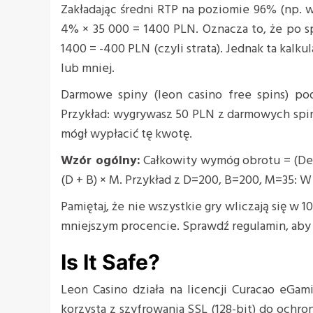
Zakładając średni RTP na poziomie 96% (np. w
4% × 35 000 = 1400 PLN. Oznacza to, że po s
1400 = -400 PLN (czyli strata). Jednak ta kalk
lub mniej.
Darmowe spiny (leon casino free spins) p
Przykład: wygrywasz 50 PLN z darmowych spin
mógł wypłacić tę kwotę.
Wzór ogólny:
Całkowity wymóg obrotu = (Dep
(D + B) × M. Przykład z D=200, B=200, M=35: W
Pamiętaj, że nie wszystkie gry wliczają się 
mniejszym procencie. Sprawdź regulamin, aby
Is It Safe?
Leon Casino działa na licencji Curacao eGa
korzysta z szyfrowania SSL (128-bit) do ochr