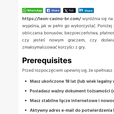
WhatsApp
Share
Post
Share
https://leon-casino-br.com/
wyróżnia się na
wyjaśnia, jak w pełni go wykorzystać. Poniżej
obliczania bonusów, bezpieczeństwa, płatnoś
czy jesteś nowym graczem, czy doświ
zmaksymalizować korzyści z gry.
Prerequisites
Przed rozpoczęciem upewnij się, że spełniasz
Masz ukończone 18 lat (lub wiek legalny 
Posiadasz ważny dokument tożsamości (d
Masz stabilne łącze internetowe i nowo
Aktywny adres e-mail do potwierdzenia 