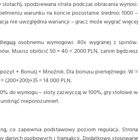
 slotach), spodziewana strata podczas obracania wynosi:
pełnieniu warunku na koncie pozostanie średnio: 1000 –
ulacja nie uwzględnia wariancji – gracz może wygrać więcej
odlegają osobnemu wymogowi: 40x wygranej z spinów.
ów. Musisz obrócić 50 × 40 = 2000 PLN, zanim będziesz
ozyt + Bonus) × Mnożnik. Dla bonusu pieniężnego: W =
 = (200+200)×35 = 14 000 PLN.
w 100% do wymogu – sloty zazwyczaj w 100%, gry stołowe w
 uniknąć nieporozumień.
ming, co zapewnia podstawowy poziom regulacji. Strona
ony danych osobowych i transakcji. Dodatkowo stosowane