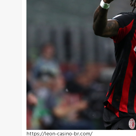
https://leon-casino-br.com/