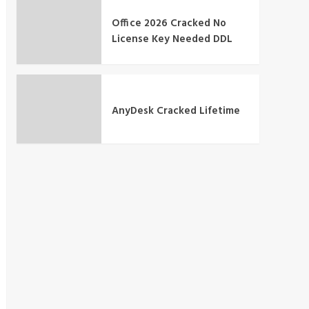
Office 2026 Cracked No
License Key Needed DDL
AnyDesk Cracked Lifetime