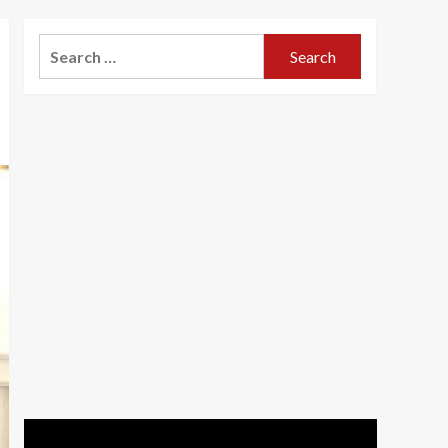
Search
for: